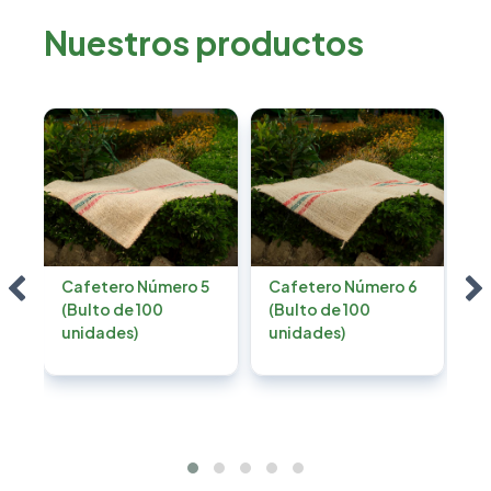
Nuestros productos
o
Cafetero Número 5
Cafetero Número 6
C
(Bulto de 100
(Bulto de 100
fr
unidades)
unidades)
po