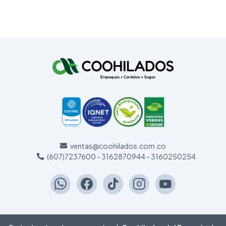
ventas@coohilados.com.co
(607)7237600 - 3162870944 - 3160250254