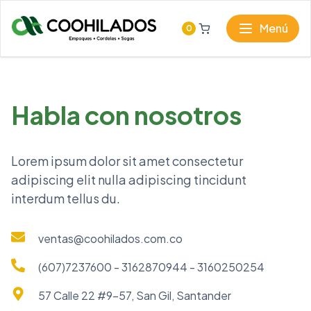
Menú
0
Habla con nosotros
Lorem ipsum dolor sit amet consectetur
adipiscing elit nulla adipiscing tincidunt
interdum tellus du.
ventas@coohilados.com.co
(607)7237600 - 3162870944 - 3160250254
57 Calle 22 #9-57, San Gil, Santander