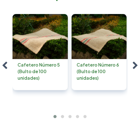
o
Cafetero Número 5
Cafetero Número 6
C
(Bulto de 100
(Bulto de 100
fr
unidades)
unidades)
po