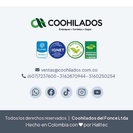
ventas@coohilados.com.co
(607)7237600 - 3162870944 - 3160250254
Todos los derechos reservados
|
Coohilados del Fonce Ltda
Hecho en Colombia con
por Halltec