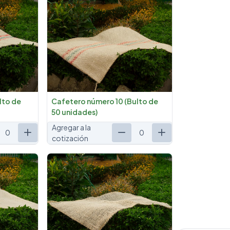
lto de
Cafetero número 10 (Bulto de
50 unidades)
Agregar a la
0
0
cotización