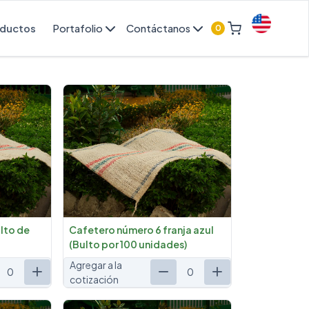
ductos
Portafolio
Contáctanos
0
English
lto de
Cafetero número 6 franja azul
(Bulto por 100 unidades)
Agregar a la
0
0
cotización