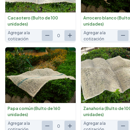
Cacaotero (Bulto de 100
Arrocero blanco (Bulto
unidades)
unidades)
Agregar a la
Agregar a la
0
cotización
cotización
Papa común (Bulto de 160
Zanahoria (Bulto de 10
unidades)
unidades)
Agregar a la
Agregar a la
0
cotización
cotización