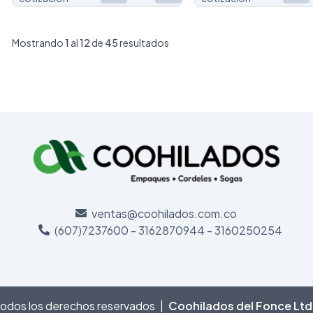
Mostrando
1
al
12
de
45
resultados
ventas@coohilados.com.co
(607)7237600 - 3162870944 - 3160250254
odos los derechos reservados
|
Coohilados del Fonce Lt