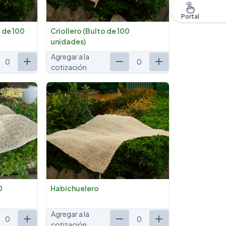
Portal
 de 100
Criollero (Bulto de 100
unidades)
Agregar a la
0
0
cotización
0
Habichuelero
Agregar a la
0
0
cotización