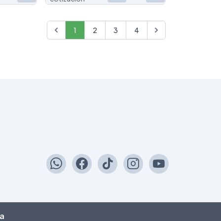
1
2
3
4
da